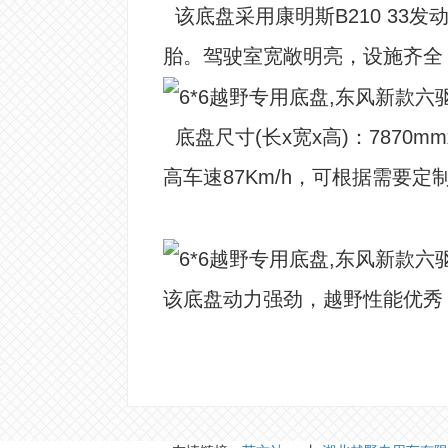
该底盘采用康明斯B210 33发
胎。驾驶室宽敞明亮，设施齐全
底盘尺寸(长x宽x高)：7870mmx2
高车速87Km/h，可根据需要定
该底盘动力强劲，越野性能优秀